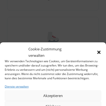
Cookie-Zustimmung
Wie schleift man
verwalten
Wir verwenden Technologien wie Cookies, um Geräteinformationen zu
Schritt-für-Schritt-Anleitung: Vom
speichern und/oder darauf zuzugreifen. Wir tun dies, um das Browsing-
Erlebnis zu verbessern und um (nicht) personalisierte Werbung
Einspannen der Kufen bis zum
anzuzeigen. Wenn du nicht zustimmst oder die Zustimmung widerrufst,
kann dies bestimmte Merkmale und Funktionen beeinträchtigen.
perfekten Finish.
Dienste verwalten
Akzeptieren