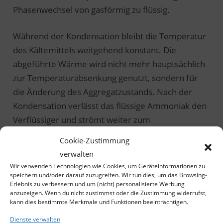
Phasenwechsel von gasförmig zu flüssig.
Während der Kondensation bleibt die Temperatur
des Kältemittels weitgehend konstant. Die
abgeführte Wärme wird nicht mehr hauptsächlich
zur Temperaturabsenkung genutzt, sondern für
die Änderung des Aggregatzustands. Nach der
Kondensation verlässt das flüssige Ammoniak den
Verflüssiger und strömt weiter zum
Hochdruckschwimmer.
Cookie-Zustimmung
verwalten
Wir verwenden Technologien wie Cookies, um Geräteinformationen zu
speichern und/oder darauf zuzugreifen. Wir tun dies, um das Browsing-
Erlebnis zu verbessern und um (nicht) personalisierte Werbung
anzuzeigen. Wenn du nicht zustimmst oder die Zustimmung widerrufst,
kann dies bestimmte Merkmale und Funktionen beeinträchtigen.
Dienste verwalten