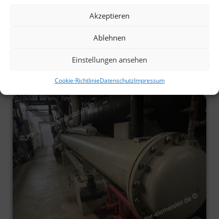
Akzeptieren
Ablehnen
Einstellungen ansehen
Cookie-Richtlinie
Datenschutz
Impressum
Rohrbündelkondensator einer Ammoniak-Kälteanlage