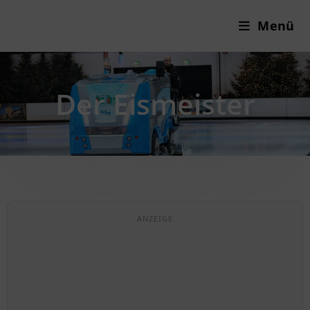
Menü
Der Eismeister
ANZEIGE