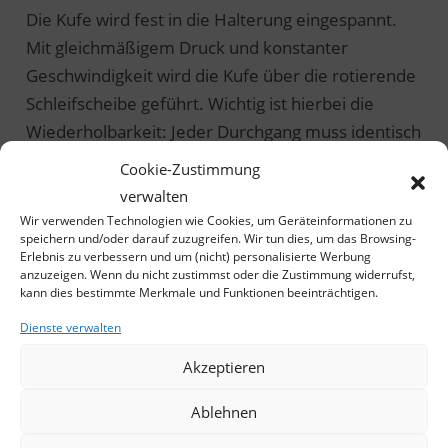
Die Kufe wird fest in die Halterung eingespannt.
Mit gleichmäßigem Druck und konstanter
Geschwindigkeit wird die Kufe über die rotierende
Schleifscheibe geführt. Wichtig ist hierbei die
Wiederholbarkeit: Jeder Durchgang muss identisch
sein, um eine überhitzung des Stahls zu vermeiden
Cookie-Zustimmung
und ein gleichmäßiges Bild zu erhalten.
verwalten
Wir verwenden Technologien wie Cookies, um Geräteinformationen zu
speichern und/oder darauf zuzugreifen. Wir tun dies, um das Browsing-
5. Kantenprüfung und Finish
Erlebnis zu verbessern und um (nicht) personalisierte Werbung
anzuzeigen. Wenn du nicht zustimmst oder die Zustimmung widerrufst,
kann dies bestimmte Merkmale und Funktionen beeinträchtigen.
Nach dem eigentlichen Schleifen folgt die
Dienste verwalten
wichtigste Phase: die Qualitätskontrolle. Mit einem
Akzeptieren
Kantenprüfer
wird kontrolliert, ob Innen- und
Außenkante exakt gleich hoch sind. Schon
Ablehnen
minimale Abweichungen führen dazu, dass der