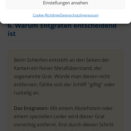
Einstellungen ansehen
Schlittschuh in eine Richtung "wegschmiert".
Cookie-Richtlinie
Datenschutz
Impressum
6. Warum Entgraten entscheidend
ist
Beim Schleifen entsteht an den Seiten der
Kanten ein feiner Metallüberstand, der
sogenannte Grat. Würde man diesen nicht
entfernen, fühlte sich der Schliff "giftig" oder
ruckelig an.
Das Entgraten:
Mit einem Abziehstein oder
einem speziellen Leder wird dieser Grat
vorsichtig entfernt. Erst durch diesen Schritt