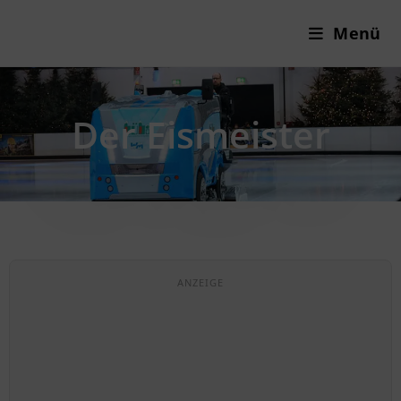
Menü
Der Eismeister
ANZEIGE