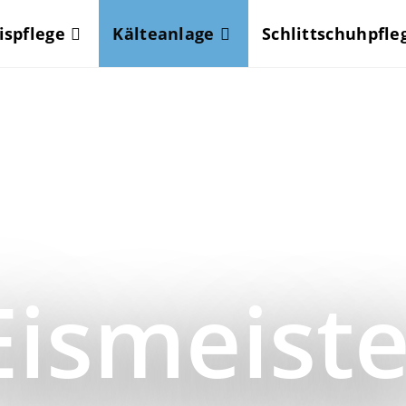
ispflege
Kälteanlage
Schlittschuhpfle
Eismeiste