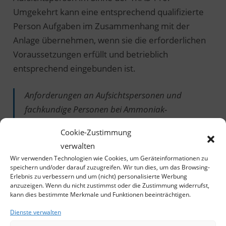
Umgekehrt kann eine entsprechend qualifizierte
Person Aufgaben im Zusammenhang mit der
Anlage übernehmen, wenn sie die erforderlichen
Voraussetzungen erfüllt und betrieblich
entsprechend eingebunden ist.
Anforderungen an Aufsichtspersonen und
fachkundige Personen bei Ammoniak-
Kälteanlagen ergeben sich aus dem jeweiligen
Cookie-Zustimmung
Betriebskonzept, der Gefährdungsbeurteilung
verwalten
und den einschlägigen technischen Regeln.
Wir verwenden Technologien wie Cookies, um Geräteinformationen zu
TRAS 110, sinngemäß zusammengefasst
speichern und/oder darauf zuzugreifen. Wir tun dies, um das Browsing-
Erlebnis zu verbessern und um (nicht) personalisierte Werbung
anzuzeigen. Wenn du nicht zustimmst oder die Zustimmung widerrufst,
kann dies bestimmte Merkmale und Funktionen beeinträchtigen.
Praxisregel:
Dienste verwalten
Eis machen, Werte ablesen und eine