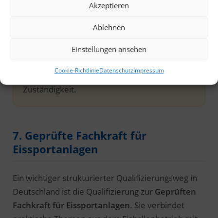
Akzeptieren
Kälteanlage sicher betreuen sind
unterschiedliche Aufgaben. Je näher eine
Ablehnen
Tätigkeit an die Ammoniak-Kälteanlage und
deren Sicherheitseinrichtungen heranrückt,
Einstellungen ansehen
desto wichtiger werden Fachkunde,
Cookie-Richtlinie
Datenschutz
Impressum
Unterweisung, Betriebsanweisung und klare
Zuständigkeit.
7. Geprüfte Fachkraft für
Eissportanlagen
Ein wichtiger strukturierter Qualifizierungsweg in
Deutschland ist die Qualifizierung zur
Geprüften
Fachkraft für Eissportanlagen
. Sie verbindet