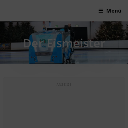
Menü
Der Eismeister
ANZEIGE