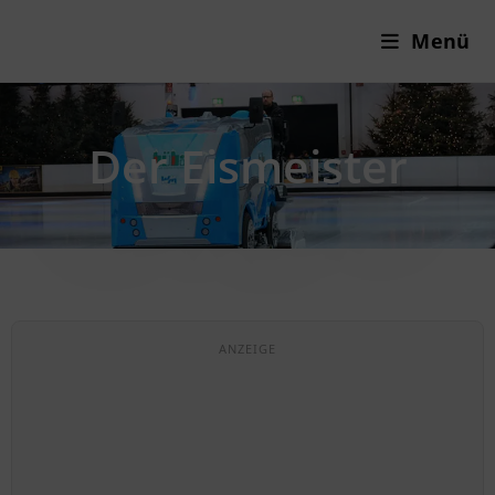
Menü
Der Eismeister
ANZEIGE