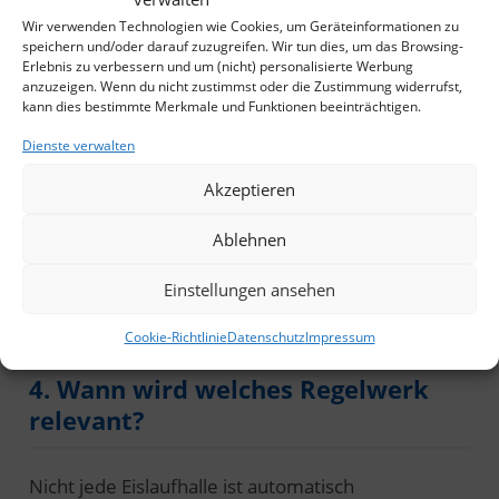
DGUV Vorschriften/Regeln
– ergänzende
Wir verwenden Technologien wie Cookies, um Geräteinformationen zu
Anforderungen zu Unterweisung, Prüfungen und
speichern und/oder darauf zuzugreifen. Wir tun dies, um das Browsing-
Erlebnis zu verbessern und um (nicht) personalisierte Werbung
sicherem Betrieb.
anzuzeigen. Wenn du nicht zustimmst oder die Zustimmung widerrufst,
kann dies bestimmte Merkmale und Funktionen beeinträchtigen.
Dienste verwalten
Wichtig: Diese Regelwerke greifen oft
Akzeptieren
ineinander. In der Praxis decides nicht „ein
Dokument allein“, sondern das
Ablehnen
Zusammenspiel aus Technik, Organisation
und Nachweisen.
Einstellungen ansehen
Cookie-Richtlinie
Datenschutz
Impressum
4. Wann wird welches Regelwerk
relevant?
Nicht jede Eislaufhalle ist automatisch