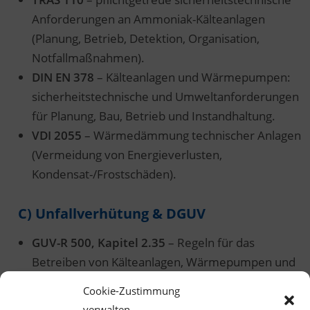
Anforderungen an Ammoniak-Kälteanlagen
(Planung, Betrieb, Detektion, Organisation,
Notfallmaßnahmen).
DIN EN 378
– Kälteanlagen und Wärmepumpen:
sicherheitstechnische und Umweltanforderungen
für Planung, Bau, Betrieb und Instandhaltung.
VDI 2055
– Wärmedämmung technischer Anlagen
(Vermeidung von Energieverlusten,
Kondensat-/Frostschäden).
C) Unfallverhütung & DGUV
GUV-R 500, Kapitel 2.35
– Regeln für das
Betreiben von Kälteanlagen, Wärmepumpen und
Kühleinrichtungen (Unterweisung, sicheres
Cookie-Zustimmung
Arbeiten, Organisation).
verwalten