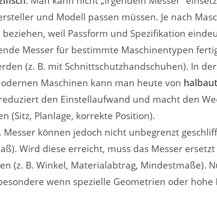
ifisch
. Man kann nicht „irgendein Messer“ einset
rsteller und Modell passen müssen. Je nach Masc
 beziehen, weil Passform und Spezifikation eindeuti
ssende Messer für bestimmte Maschinentypen ferti
en (z. B. mit Schnittschutzhandschuhen). In der 
n modernen Maschinen kann man heute von
halbau
eduziert den Einstellaufwand und macht den Wech
n (Sitz, Planlage, korrekte Position).
. Messer können jedoch nicht unbegrenzt geschli
). Wird diese erreicht, muss das Messer ersetzt
en (z. B. Winkel, Materialabtrag, Mindestmaße). 
sbesondere wenn spezielle Geometrien oder hohe P