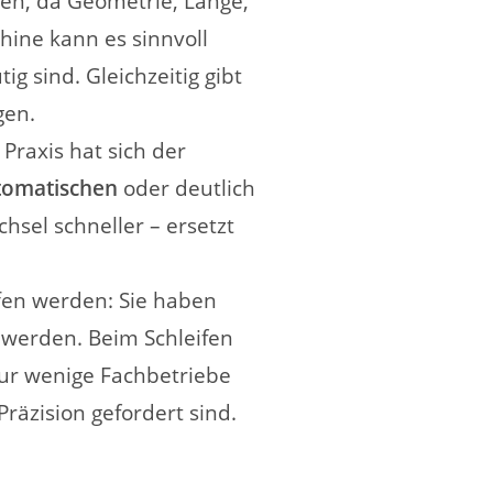
zen, da Geometrie, Länge,
hine kann es sinnvoll
g sind. Gleichzeitig gibt
gen.
Praxis hat sich der
tomatischen
oder deutlich
sel schneller – ersetzt
ffen werden: Sie haben
 werden. Beim Schleifen
Nur wenige Fachbetriebe
räzision gefordert sind.