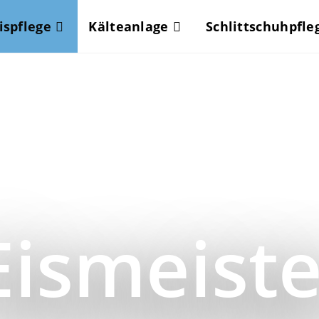
ispflege
Kälteanlage
Schlittschuhpfle
Eismeiste