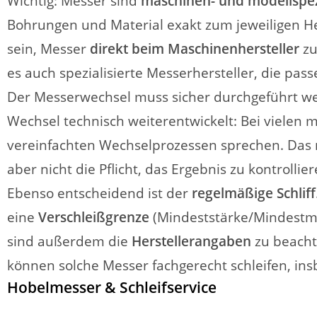
Wichtig: Messer sind
maschinen- und modellspez
Bohrungen und Material exakt zum jeweiligen He
sein, Messer
direkt beim Maschinenhersteller
zu
es auch spezialisierte Messerhersteller, die pa
Der Messerwechsel muss sicher durchgeführt werd
Wechsel technisch weiterentwickelt: Bei viele
vereinfachten Wechselprozessen sprechen. Das r
aber nicht die Pflicht, das Ergebnis zu kontrolliere
Ebenso entscheidend ist der
regelmäßige Schliff
eine
Verschleißgrenze
(Mindeststärke/Mindestmaß
sind außerdem die
Herstellerangaben
zu beacht
können solche Messer fachgerecht schleifen, in
Hobelmesser & Schleifservice