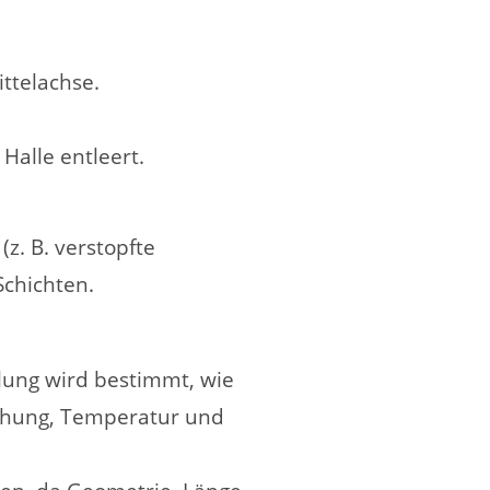
ttelachse.
alle entleert.
(z. B. verstopfte
Schichten.
lung wird bestimmt, wie
chung, Temperatur und