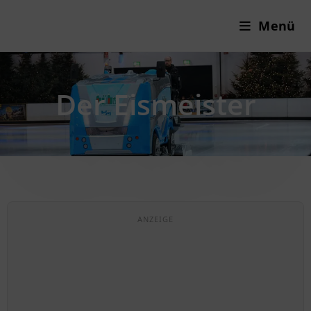
Menü
Der Eismeister
ANZEIGE