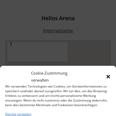
Helios Arena
Internetseite
Cookie-Zustimmung
verwalten
Wir verwenden Technologien wie Cookies, um Geräteinformationen zu
speichern und/oder darauf zuzugreifen. Wir tun dies, um das Browsing-
Erlebnis zu verbessern und um (nicht) personalisierte Werbung
anzuzeigen. Wenn du nicht zustimmst oder die Zustimmung widerrufst,
kann dies bestimmte Merkmale und Funktionen beeinträchtigen.
Dienste verwalten